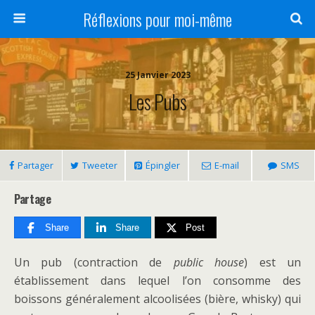
Réflexions pour moi-même
25 Janvier 2023
Les Pubs
Partager
Tweeter
Épingler
E-mail
SMS
Partage
Share
Share
Post
Un pub (contraction de
public house
) est un
établissement dans lequel l’on consomme des
boissons généralement alcoolisées (bière, whisky) qui