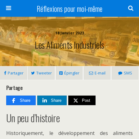
Réflexions pour moi-même
18 Janvier 2023
Les Aliments Industriels
Partager
Tweeter
Épingler
E-mail
SMS
Partage
Share
Share
Post
Un peu d’histoire
Historiquement, le développement des aliments