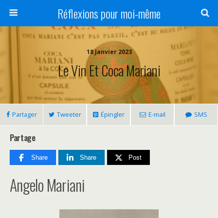
Réflexions pour moi-même
18 Janvier 2023
Le Vin Et Coca Mariani
Partager
Tweeter
Épingler
E-mail
SMS
Partage
Share
Share
Post
Angelo Mariani