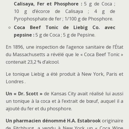
Calisaya, Fer et Phosphore :
5 g de Coca ;
10 g d’écorce de Calisaya ; 4 g de
Pyrophosphate de fer ; 1/100 g de Phosphore.
Coca Beef Tonic de Liebig Co. avec
pepsine :
5 g de Coca ; 5 g de Pepsine.
En 1896, une inspection de l’agence sanitaire de l’État
du Massachusetts a révélé que le « Coca Beef Tonic »
contenait 23,2 % d’alcool.
Le tonique Liebig a été produit à New York, Paris et
Londres .
Un « Dr. Scott »
de Kansas City avait réalisé lui aussi
un tonique à la coca et à l’extrait de bœuf, auquel il a
ajouté du fer et du phosphore.
Un
pharmacien
dénommé
H.A. Estabrook
originaire
de Fitchburg, a vendu à New York un « Coca Wine