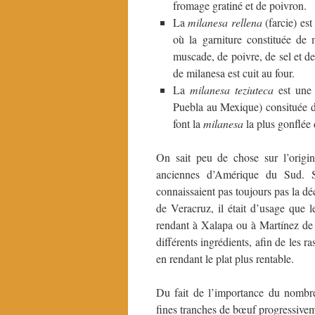
fromage gratiné et de poivron.
La
milanesa rellena
(farcie) es
où la garniture constituée de 
muscade, de poivre, de sel et d
de milanesa est cuit au four.
La
milanesa teziuteca
est une 
Puebla au Mexique) consituée d’
font la
milanesa
la plus gonflée
On sait peu de chose sur l’origi
anciennes d’Amérique du Sud. S’
connaissaient pas toujours pas la dé
de Veracruz, il était d’usage que l
rendant à Xalapa ou à Martínez de l
différents ingrédients, afin de les ra
en rendant le plat plus rentable.
Du fait de l’importance du nombre 
fines tranches de bœuf progressive