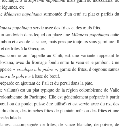
 légumes, etc.
ne
Milanesa napolitana
surmontée d’un œuf au plat et parfois du
lanesa napolitana
servie avec des frites et des œufs frits.
un sandwich dans lequel on place une
Milanesa napolitana
cuite
mbon et avec de la sauce, mais presque toujours sans garniture. Il
t de frites à la Grecque.
opa
comme on l’appelle au Chili, est une variante rappelant le
dostana, avec du fromage fondu entre le veau et le jambon. Une
 appelée «
escalopa a lo pobre »
, garnie de frites, d’oignons sautés
omo a lo pobre »
à base de bœuf.
réparée en ajoutant de l’ail et du persil dans la pâte.
te valluna) est un plat typique de la région colombienne de Valle
-colombienne du Pacifique. Elle est généralement préparée à partir
uf ou du poulet puisse être utilisé) et est servie avec du riz, des
 du citron, des tranches frites de plantain mûr ou des frites et une
pelée lulada.
ilanesa accompagnée de frites, de sauce blanche, de poivre, de