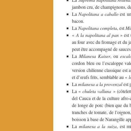
jambon cru, de champignons, de
La
Napolitana a caballo
est u
bacon.
La
Napolitana completa
, est
Mi
«
A la napolitana al pan
» est 
au four avec du fromage et du ja
peut être accompagné de sauces e
La
Milanesa Kaiser
, ou
escal
cordon bleu ou l’escaloppe val
version chilienne classique est
et d’œufs frits, semblable au «
l
La
milanesa a la provenzal
est p
La «
chuleta valluna
» (côtelet
del Cauca et de la culture afro
de longe de porc (bien que du bœ
tranches de tomate, de l’oignon,
boisson à base de Narangille ap
La
milanesa a la suiza
, est m