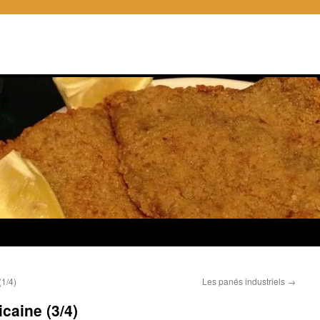
(1/4)
Les panés industriels
→
caine (3/4)