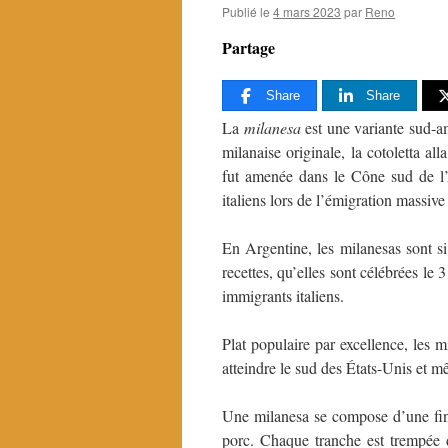
Publié le
4 mars 2023
par
Reno
Partage
Share
Share
La
milanesa
est une variante sud-a
milanaise originale, la cotoletta al
fut amenée dans le Cône sud de l
italiens lors de l’émigration massive
En Argentine, les milanesas sont si
recettes, qu’elles sont célébrées le 
immigrants italiens.
Plat populaire par excellence, les 
atteindre le sud des États-Unis et m
Une milanesa se compose d’une fine
porc. Chaque tranche est trempée 