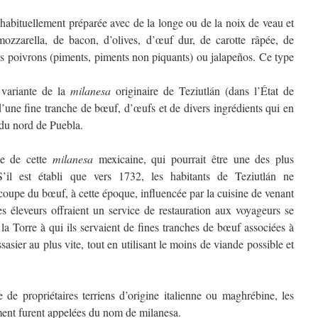
t habituellement préparée avec de la longe ou de la noix de veau et
mozzarella, de bacon, d’olives, d’œuf dur, de carotte râpée, de
es poivrons (piments, piments non piquants) ou jalapeños. Ce type
variante de la
milanesa
originaire de Teziutlán (dans l’État de
une fine tranche de bœuf, d’œufs et de divers ingrédients qui en
 du nord de Puebla.
ne de cette
milanesa
mexicaine, qui pourrait être une des plus
il est établi que vers 1732, les habitants de Teziutlán ne
coupe du bœuf, à cette époque, influencée par la cuisine de venant
es éleveurs offraient un service de restauration aux voyageurs se
a Torre à qui ils servaient de fines tranches de bœuf associées à
ssasier au plus vite, tout en utilisant le moins de viande possible et
de propriétaires terriens d’origine italienne ou maghrébine, les
ment furent appelées du nom de milanesa.