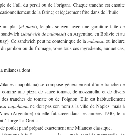
ple de l’ail, du persil ou de l’origan). Chaque tranche est ensuite
asionnellement de la farine) et légèrement frite dans de l’huile.
 un plat (
al plato
), le plus souvent avec une garniture faite de
en sandwich (
sándwich de milanesa
) en Argentine, en Bolivie et au
ay). Ce sandwich peut ne contenir que de la
milanesa
ou inclure
, du jambon ou du fromage, voire tous ces ingrédients, auquel cas,
la milanesa dont :
ilanesa napolitana) se compose généralement d’une tranche de
e comme une pizza de sauce tomate, de mozzarella, et de divers
des tranches de tomate ou de l’oignon. Elle est habituellement
esa napolitana
ne doit pas son nom à la ville de Naples, mais à
Aires (Argentine) où elle fut créée dans les années 1940, le «
t à Jorge La Grotta.
t de poulet pané préparé exactement une Milanesa classique.
, identique à la
Suprema napolitana
mais garni de mozzarella, de