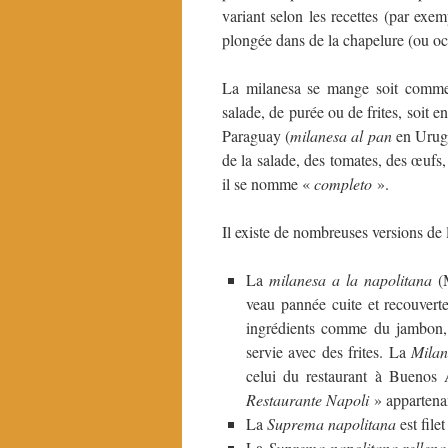
variant selon les recettes (par exem
plongée dans de la chapelure (ou occ
La milanesa se mange soit comme
salade, de purée ou de frites, soit 
Paraguay (
milanesa al pan
en Urugu
de la salade, des tomates, des œufs
il se nomme «
completo
».
Il existe de nombreuses versions de 
La
milanesa a la napolitana
(M
veau pannée cuite et recouvert
ingrédients comme du jambon, 
servie avec des frites. La
Milan
celui du restaurant à Buenos 
Restaurante Napoli
» appartenan
La
Suprema napolitana
est file
La
Suprema napolitana rellena