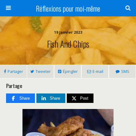
Réflexions pour moi-même
19 Janvier 2023
Fish And Chips
Partager
Tweeter
Épingler
E-mail
SMS
Partage
Share
Share
Post