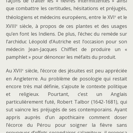
façons de traiter les « fièvres intermittentes » ainsi
que combattre les certitudes, hésitations et préjugés,
e
théologiens et médecins européens, entre le XVI
et le
e
XVIII
siècle, à propos de ces plantes et des usages
qu’en font les Indiens. De plus, l’échec du remède sur
l’archiduc Léopold d’Autriche est l’occasion pour son
médecin Jean-Jacques Chifflet de produire un «
pamphlet » pour dénoncer les méfaits du produit.
e
Au XVII
siècle, l’écorce des jésuites est peu appréciée
en Angleterre. Au problème de posologie qui restait
encore très mal définie, s’ajoute le contexte politique
et religieux. Pourtant, c’est un Anglais
particulièrement futé, Robert Talbor (1642-1681), qui
sut vaincre les préjugés de ses contemporains. Ayant
appris auprès d’un apothicaire comment doser
l’écorce du Pérou pour soigner la fièvre sans
provoquer d’effets secondaires calamiteux, il proposa