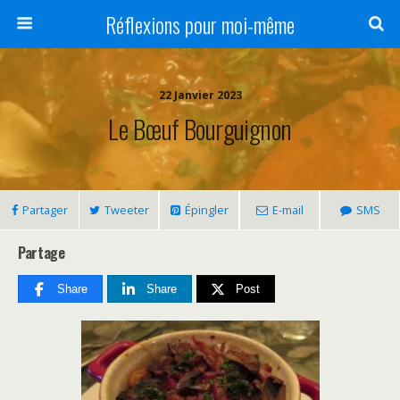
Réflexions pour moi-même
22 Janvier 2023
Le Bœuf Bourguignon
Partager
Tweeter
Épingler
E-mail
SMS
Partage
Share
Share
Post