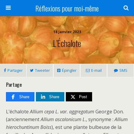
Réflexions pour moi-même
18 Janvier 2023
L’Échalote
Partager
Tweeter
Épingler
E-mail
SMS
Partage
Share
Share
Post
L’échalote
Allium cepa L. var. aggregatum
George Don.
(anciennement
Allium ascalonicum L
., synonyme :
Allium
hierochuntinum Boiss
), est une plante bulbeuse de la