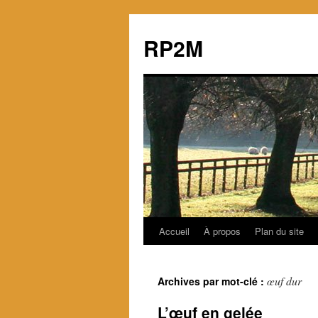
RP2M
Accueil
À propos
Plan du site
Aller
au
œuf dur
Archives par mot-clé :
contenu
L’œuf en gelée