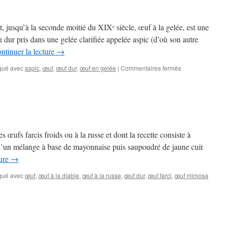
 jusqu’à la seconde moitié du XIXᵉ siècle, œuf à la gelée, est une
 dur pris dans une gelée clarifiée appelée aspic (d’où son autre
ntinuer la lecture
→
sur
qué avec
aspic
,
œuf
,
œuf dur
,
œuf en gelée
|
Commentaires fermés
L’œuf
en
gelée
œufs farcis froids ou à la russe et dont la recette consiste à
d’un mélange à base de mayonnaise puis saupoudré de jaune cuit
ture
→
qué avec
œuf
,
œuf à la diable
,
œuf à la russe
,
œuf dur
,
œuf farci
,
œuf mimosa