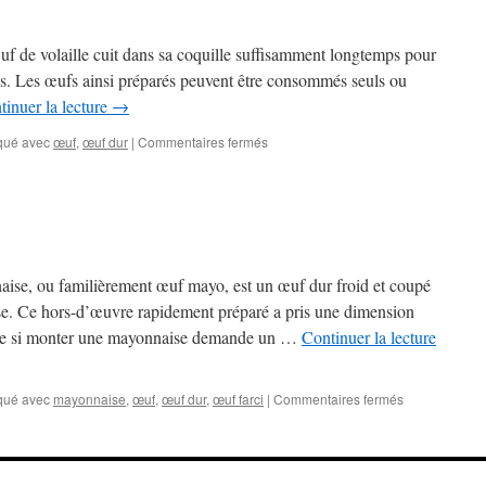
œuf de volaille cuit dans sa coquille suffisamment longtemps pour
des. Les œufs ainsi préparés peuvent être consommés seuls ou
tinuer la lecture
→
sur
qué avec
œuf
,
œuf dur
|
Commentaires fermés
L’œuf
dur
se, ou familièrement œuf mayo, est un œuf dur froid et coupé
. Ce hors-d’œuvre rapidement préparé a pris une dimension
me si monter une mayonnaise demande un …
Continuer la lecture
sur
qué avec
mayonnaise
,
œuf
,
œuf dur
,
œuf farci
|
Commentaires fermés
L’œuf
mayonnaise