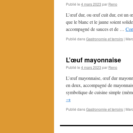
Publié le
4 mars 2023
par
Reno
L’œuf dur, ou œuf cuit dur, est un 
que le blanc et le jaune soient soli
accompagné de sauces et de …
Con
Publié dans
Gastronomie et terroirs
|
Mar
L’œuf mayonnaise
Publié le
4 mars 2023
par
Reno
L’œuf mayonnaise, œuf dur mayonnai
en deux, accompagné de mayonnaise
symbolique de cuisine simple (mê
→
Publié dans
Gastronomie et terroirs
|
Mar