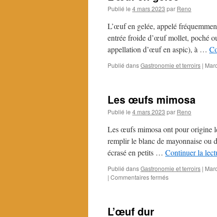
Publié le
4 mars 2023
par
Reno
L’œuf en gelée, appelé fréquemment,
entrée froide d’œuf mollet, poché ou
appellation d’œuf en aspic), à …
Co
Publié dans
Gastronomie et terroirs
|
Mar
Les œufs mimosa
Publié le
4 mars 2023
par
Reno
Les œufs mimosa ont pour origine les 
remplir le blanc de mayonnaise ou 
écrasé en petits …
Continuer la lec
Publié dans
Gastronomie et terroirs
|
Mar
sur
|
Commentaires fermés
Les
œufs
mimosa
L’œuf dur