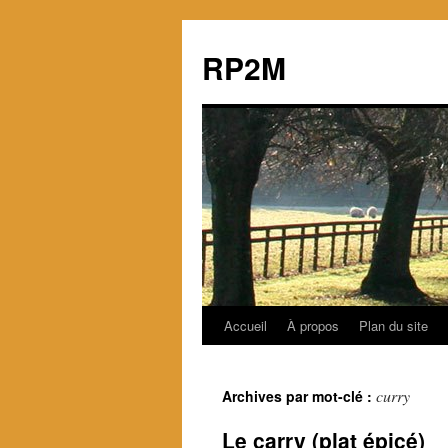
RP2M
Accueil
À propos
Plan du site
Aller
au
curry
Archives par mot-clé :
contenu
Le carry (plat épicé)