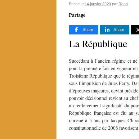
Publié le
14 janvier 2023
par
Reno
Partage
Share
Share
La République
Succédant à l’ancien régime et né 
pour la première fois en vigueur en 
Troisième République que le régime
sous l’impulsion de Jules Ferry. Dan
d’épreuves majeures, devint préside
pouvoir décisionnel revient au chef 
un renforcement significatif du pouv
République française est élu au 
ramené à 5 ans par Jacques Chira
constitutionnelle de 2008 favorisen