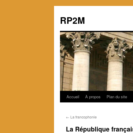
RP2M
Accueil
À propos
Plan du site
Aller
au
←
La francophonie
contenu
La République françai