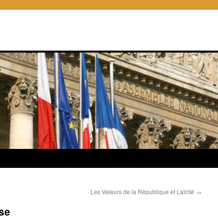
Les Valeurs de la République et Laïcité
→
se