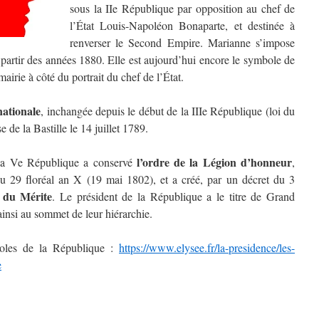
sous la IIe République par opposition au chef de
l’État Louis-Napoléon Bonaparte, et destinée à
renverser le Second Empire. Marianne s’impose
partir des années 1880. Elle est aujourd’hui encore le symbole de
airie à côté du portrait du chef de l’État.
 nationale
, inchangée depuis le début de la IIIe République (loi du
 de la Bastille le 14 juillet 1789.
l’ordre de la Légion d’honneur
, la Ve République a conservé
,
du 29 floréal an X (19 mai 1802), et a créé, par un décret du 3
l du Mérite
. Le président de la République a le titre de Grand
ainsi au sommet de leur hiérarchie.
boles de la République :
https://www.elysee.fr/la-presidence/les-
e