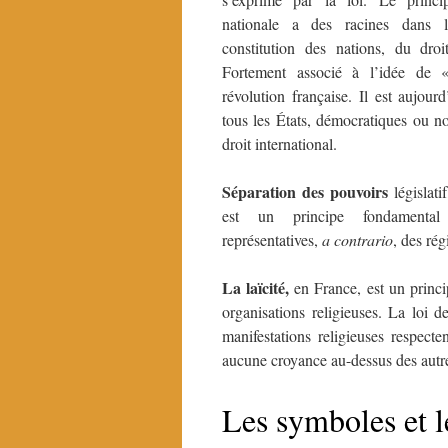
nationale a des racines dans l
constitution des nations, du droit
Fortement associé à l’idée de 
révolution française. Il est aujour
tous les États, démocratiques ou n
droit international.
S
éparation des pouvoirs
législati
est un principe fondamental
représentatives,
a contrario
, des rég
La l
aïcité,
en France, est un princi
organisations religieuses. La loi de
manifestations religieuses respecte
aucune croyance au-dessus des autres
Les symboles et 