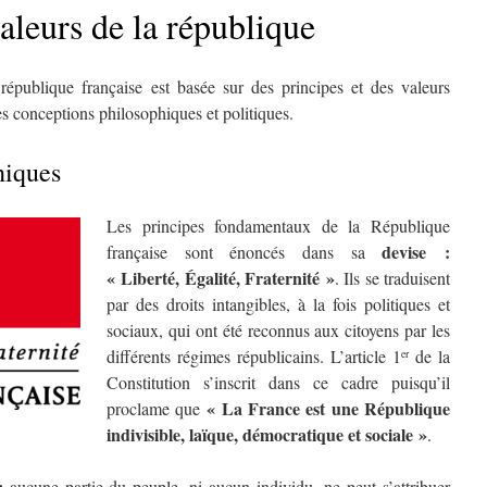
valeurs de la république
république française est basée sur des principes et des valeurs
des conceptions philosophiques et politiques.
hiques
Les principes fondamentaux de la République
devise
:
française sont énoncés dans sa
«
Liberté, Égalité, Fraternité
»
. Ils se traduisent
par des droits intangibles, à la fois politiques et
sociaux, qui ont été reconnus aux citoyens par les
différents régimes républicains. L’article 1
de la
er
Constitution s’inscrit dans ce cadre puisqu’il
«
La France est une République
proclame que
indivisible, laïque, démocratique et sociale
»
.
:
aucune partie du peuple, ni aucun individu, ne peut s’attribuer