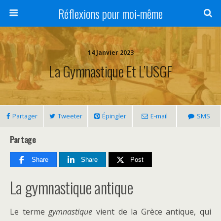
Réflexions pour moi-même
14 Janvier 2023
La Gymnastique Et L’USGF
Partager
Tweeter
Épingler
E-mail
SMS
Partage
Share
Share
Post
La gymnastique antique
Le terme
gymnastique
vient de la Grèce antique, qui