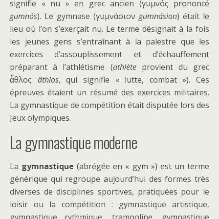
signifie « nu » en grec ancien (
γυμνός prononcé
gumnós
). Le gymnase (γυμνάσιον
gumnásion
) était le
lieu où l’on s’exerçait nu.
Le terme désignait à la fois
les jeunes gens s’entraînant à la palestre que les
exercices d’assouplissement et d’échauffement
préparant à l’athlétisme (
athlète
provient du grec
ἆθλος
âthlos
, qui signifie « lutte, combat »). Ces
épreuves étaient un résumé des exercices militaires.
La gymnastique de compétition était disputée lors des
Jeux olympiques.
La gymnastique moderne
La
gymnastique
(abrégée en « gym ») est un terme
générique qui regroupe aujourd’hui des formes très
diverses de disciplines sportives, pratiquées pour le
loisir ou la compétition : gymnastique artistique,
gymnastique rythmique, trampoline, gymnastique