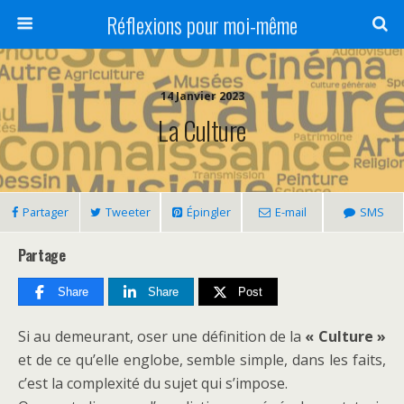
Réflexions pour moi-même
14 Janvier 2023
La Culture
Partager
Tweeter
Épingler
E-mail
SMS
Partage
Share
Share
Post
Si au demeurant, oser une définition de la
« Culture »
et de ce qu’elle englobe, semble simple, dans les faits,
c’est la complexité du sujet qui s’impose.