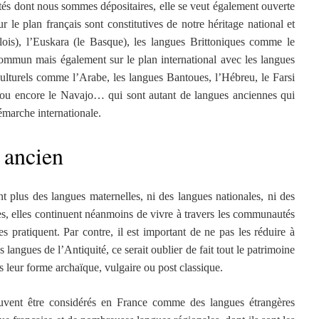
rités dont nous sommes dépositaires, elle se veut également ouverte
 le plan français sont constitutives de notre héritage national et
lois), l’Euskara (le Basque), les langues Brittoniques comme le
mmun mais également sur le plan international avec les langues
culturels comme l’Arabe, les langues Bantoues, l’Hébreu, le Farsi
is ou encore le Navajo… qui sont autant de langues anciennes qui
démarche internationale.
c ancien
nt plus des langues maternelles, ni des langues nationales, ni des
es, elles continuent néanmoins de vivre à travers les communautés
les pratiquent. Par contre, il est important de ne pas les réduire à
s langues de l’Antiquité, ce serait oublier de fait tout le patrimoine
ans leur forme archaïque, vulgaire ou post classique.
uvent être considérés en France comme des langues étrangères