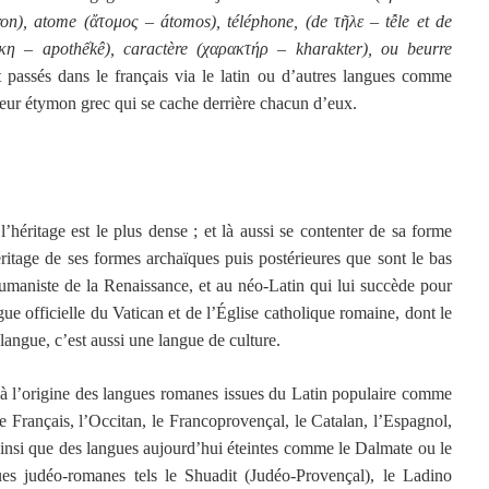
ron), atome (ἄτομος – átomos), téléphone, (de τῆλε – tễle et de
η – apothếkê), caractère (χαρακτήρ – kharakter), ou beurre
t passés dans le français via le latin ou d’autres langues comme
 leur étymon grec qui se cache derrière chacun d’eux.
l’héritage est le plus dense ; et là aussi se contenter de sa forme
éritage de ses formes archaïques puis postérieures que sont le bas
humaniste de la Renaissance, et au néo-Latin qui lui succède pour
e officielle du Vatican et de l’Église catholique romaine, dont le
 langue, c’est aussi une langue de culture.
t à l’origine des langues romanes issues du Latin populaire comme
e Français, l’Occitan, le Francoprovençal, le Catalan, l’Espagnol,
ainsi que des langues aujourd’hui éteintes comme le Dalmate ou le
s judéo-romanes tels le Shuadit (Judéo-Provençal), le Ladino