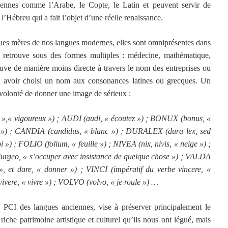
ennes comme l’Arabe, le Copte, le Latin et peuvent servir de
’Hébreu qui a fait l’objet d’une réelle renaissance.
gues mères de nos langues modernes, elles sont omniprésentes dans
s retrouve sous des formes multiples : médecine, mathématique,
ve de manière moins directe à travers le nom des entreprises ou
 avoir choisi un nom aux consonances latines ou grecques. Un
 volonté de donner une image de sérieux :
 »,« vigoureux ») ; AUDI (audi, « écoutez ») ; BONUX (bonus, «
 ») ; CANDIA (candidus, « blanc ») ; DURALEX (dura lex, sed
loi ») ; FOLIO (folium, « feuille ») ; NIVEA (nix, nivis, « neige ») ;
rgeo, « s’occuper avec insistance de quelque chose ») ; VALDA
 », et dare, « donner ») ; VINCI (impératif du verbe vincere, «
ivere, « vivre ») ; VOLVO (volvo, « je roule ») …
u PCI des langues anciennes, vise à préserver principalement le
 riche patrimoine artistique et culturel qu’ils nous ont légué, mais