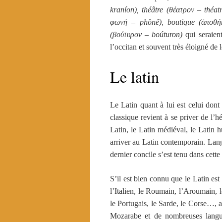
kraníon), théâtre (θέατρον – théat
φωνή – phônế), boutique (ἀποθήκ
(βούτυρον – boúturon)
qui seraien
l’occitan et souvent très éloigné de
Le latin
Le Latin quant à lui est celui dont 
classique revient à se priver de l’h
Latin, le Latin médiéval, le Latin 
arriver au Latin contemporain. Langu
dernier concile s’est tenu dans cette
S’il est bien connu que le Latin es
l’Italien, le Roumain, l’Aroumain, l
le Portugais, le Sarde, le Corse…, 
Mozarabe et de nombreuses langue