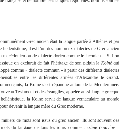
gue française et de nombreuses langues régionales, dont ils sont les
communément Grec ancien était la langue parlée à Athènes et par
e hellénistique, il est l’un des nombreux dialectes de Grec ancien
ien macédonien ou de dialecte dorien comme le laconien… Si l’on
assique on exclurait de fait l’héritage de son pidgin la
Koinè
qui
loppé comme « dialecte commun » à partir des différents dialectes
hensibles entre les différentes armées d’Alexandre le Grand.
s commerçants, la Koinè s’est répandue autour de la Méditerranée.
 Nouveau Testament et des évangiles, appelée aussi langue grecque
 hellénistique, la Koinè servit de langue vernaculaire au monde
n pour devenir la langue mère du Grec moderne.
milliers de mots sont issus du grec ancien. Ils sont souvent des
s mots du langage de tous les jours comme :
crâne (κρανίον –