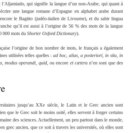
t l’Aljamiado, qui signifie la langue d’un non-Arabe, qui quant à
à écrire une langue romane d’Espagne en alphabet arabe durant
ncore le Bagitto (judéo-italien de Livourne), et du sabir lingua
anche qu’il est aussi à l’origine de 56 % des mots de la langue
 80 000 mots du
Shorter Oxford Dictionary
).
rançaise l’origine de bon nombre de mots, le français a également
nes utilisées telles quelles :
ad hoc, alias, a posteriori, in situ, in
ego, modus operandi, quid,
ou encore
et cætera
n’en sont que des
re
rsitaires jusqu’au XXe siècle, le Latin et le Grec ancien sont
n que le Grec soit le moins usité, elles servent à forger certains
maine des sciences. Actuellement, un peu partout dans le monde,
 grec ancien, que ce soit à travers les universités, où elles sont