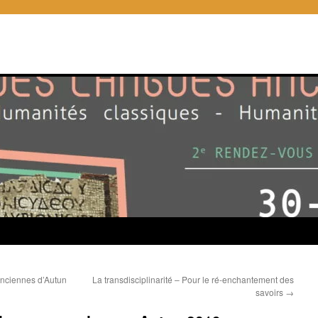
anciennes d’Autun
La transdisciplinarité – Pour le ré-enchantement des
savoirs
→