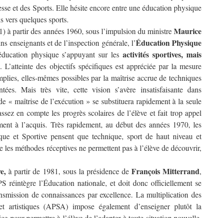
esse et des Sports. Elle hésite encore entre une éducation physique
ns vers quelques sports.
Maurice
 à partir des années 1960, sous l’impulsion du ministre
Éducation Physique
ins enseignants et de l’inspection générale, l’
activités sportives, mais
e éducation physique s’appuyant sur les
. L’atteinte des objectifs spécifiques est appréciée par la mesure
plies, elles-mêmes possibles par la maîtrise accrue de techniques
ntées. Mais très vite, cette vision s’avère insatisfaisante dans
 de « maîtrise de l’exécution » se substituera rapidement à la seule
sez en compte les progrès scolaires de l’élève et fait trop appel
ent à l’acquis. Très rapidement, au début des années 1970, les
que et Sportive pensent que technique, sport de haut niveau et
 les méthodes réceptives ne permettent pas à l’élève de découvrir,
e,
François Mitterrand
à partir de 1981, sous la présidence de
,
S réintègre l’Éducation nationale, et doit donc officiellement se
ansmission de connaissances par excellence. La multiplication des
s et artistiques (APSA) impose également d’enseigner plutôt la
e pour permettre à l’élève de l’adapter à toute situation nouvelle.