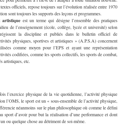
extes officiels, repose toujours sur l’évolution réalisée entre 1970
ition sont toujours les supports des leçons et programmes.
 artistique
est un terme qui désigne l’ensemble des pratiques
lieu de l’enseignement (école, collège, lycée et université) selon
égissent la discipline et publiés dans le bulletin officiel de
tivités physiques, sportives et artistiques » (A.P.S.A) concernent
 utilisées comme moyen pour l’EPS et ayant une représentation
tivités codifiées, comme les sports collectifs, les sports de combat,
s artistiques, etc.
ois l’exercice physique de la vie quotidienne, l’activité physique
Selon l’OMS, le sport est un « sous-ensemble de l’activité physique,
différencie néanmoins sur le plan philosophique où comme le défini
u sport d’avoir pour but la réalisation d’une performance et dont
qu’un ou quelque chose au détriment de soi-même.