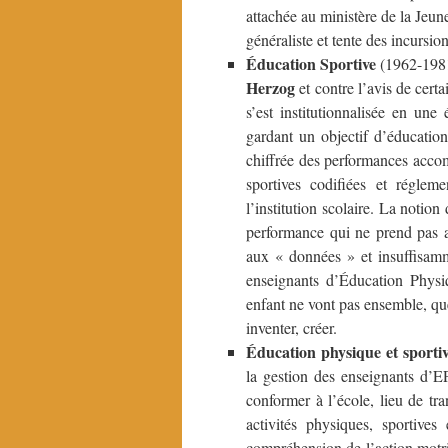
attachée au ministère de la Jeun
généraliste et tente des incursio
Éducation Sportive
(1962-1981)
Herzog
et contre l’avis de certa
s’est institutionnalisée en un
gardant un objectif d’éducation
chiffrée des performances accom
sportives codifiées et régleme
l’institution scolaire. La notion
performance qui ne prend pas as
aux « données » et insuffisamm
enseignants d’Éducation Physi
enfant ne vont pas ensemble, que
inventer, créer.
Éducation physique et sportiv
la gestion des enseignants d’EP
conformer à l’école, lieu de tr
activités physiques, sportive
compréhension de l’action motric