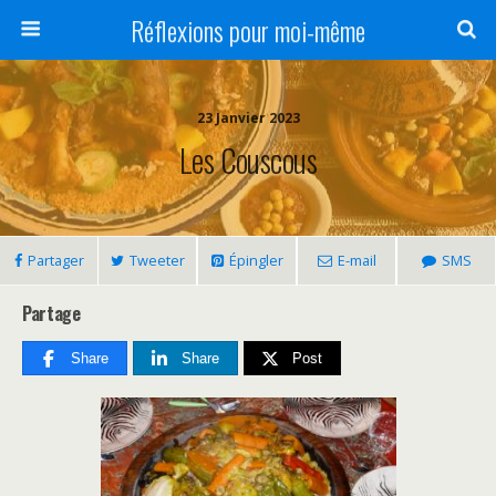
Réflexions pour moi-même
23 Janvier 2023
Les Couscous
Partager
Tweeter
Épingler
E-mail
SMS
Partage
Share
Share
Post