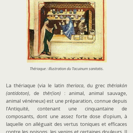
Thériaque : Illustration du
Tacuinum sanitatis
.
La thériaque (via le latin
theriaca
, du grec
thēriakón
(antídoton)
, de
thēr(ion)
: animal, animal sauvage,
animal vénéneux) est une préparation, connue depuis
l’Antiquité, contenant une cinquantaine de
composants, dont une assez forte dose d’opium, à
laquelle on alléguait des vertus toniques et efficaces
contre les poisons, les venins et certaines douleurs. Il