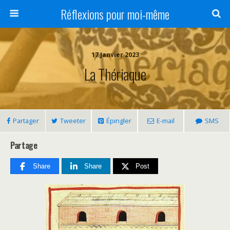
Réflexions pour moi-même
17 Janvier 2023
La Thériaque
Partager
Tweeter
Épingler
E-mail
SMS
Partage
Share
Share
Post