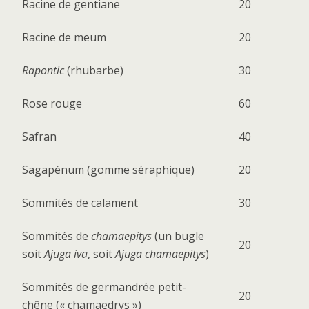
Racine de gentiane
20
Racine de meum
20
Rapontic
(rhubarbe)
30
Rose rouge
60
Safran
40
Sagapénum (gomme séraphique)
20
Sommités de calament
30
Sommités de
chamaepitys
(un bugle
20
soit
Ajuga iva
, soit
Ajuga chamaepitys
)
Sommités de germandrée petit-
20
chêne (« chamaedrys »)